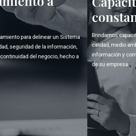
o a
Capacitacion
constantes
Brindamos capacitación en siste
linear un Sistema
calidad, medio ambiente, segurida
de la información,
información y continuidad del ne
 negocio, hecho a
de su empresa