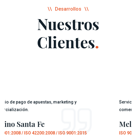
Desarrollos
Nuestros
Clientes
.
go de apuestas, marketing y
Servicio de pago de
ón.
comercialización.
anta Fe
Melincue
/ ISO 42200:2008 / ISO 9001:2015
ISO 9001:2008 / ISO